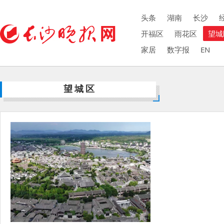
头条
湖南
长沙
开福区
雨花区
望城
家居
数字报
EN
望城区