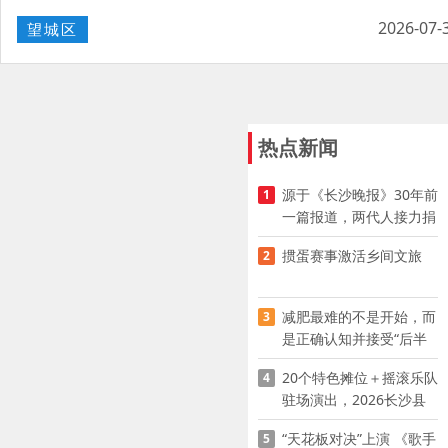
2026-07-
望城区
热点新闻
源于《长沙晚报》30年前
1
一篇报道，两代人接力捐
资助学
掼蛋赛事激活乡间文旅
2
减肥最难的不是开始，而
3
是正确认知并接受“后半
程”
20个特色摊位＋摇滚乐队
4
驻场演出，2026长沙县
夜市嘉年华启幕
“天花板对决”上演 《歌手
5