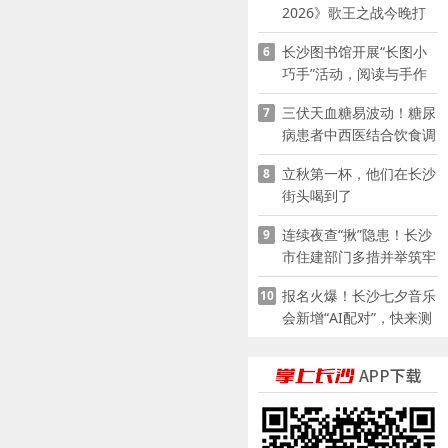
2026》歌王之战今晚打
响
长沙图书馆开展“长图小
6
巧手”活动，阅读与手作
赋能少儿暑期成长
三伏天血糖易波动！糖尿
7
病患者中西医结合饮食调
养指南
立秋第一杯，他们在长沙
8
街头喝到了
连续夜查“揪”隐患！长沙
9
市住建部门多措并举筑牢
夏季建筑施工安全防线
报名火爆！长沙七夕音乐
10
会新增“AI配对”，快来测
测你的七夕缘分