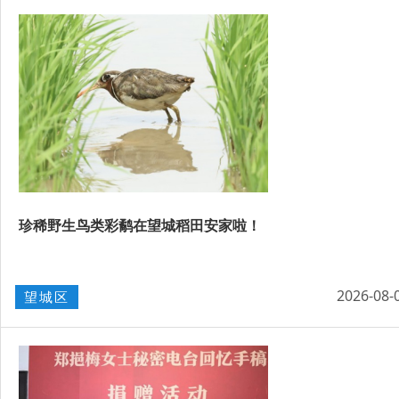
珍稀野生鸟类彩鹬在望城稻田安家啦！
2026-08-
望城区