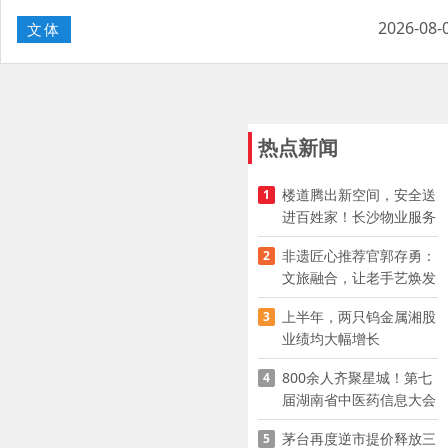
2026-08-
文体
热点新闻
楼道腾出新空间，安全送
1
进百姓家！长沙物业服务
企业迅速推进“四大行动”
非遗匠心推荐官郭存勇：
2
文旅融合，让老手艺焕发
新生｜“五老”话星城
上半年，两只钨金属湘股
3
业绩均大幅增长
800余人齐聚星城！第七
4
届湖南省中医药信息大会
开幕，AI正在“读懂”古老
茅台再度逆市提价释放三
5
中医