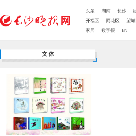
头条
湖南
长沙
开福区
雨花区
望城
家居
数字报
EN
文体