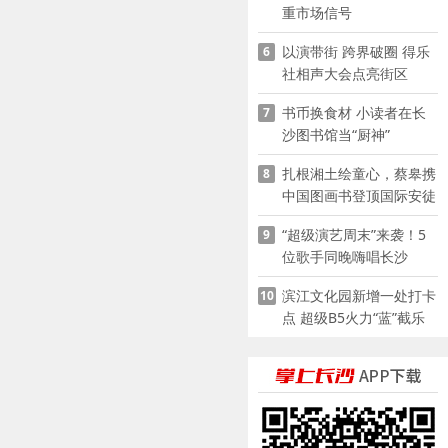
重市场信号
以演带街 跨界破圈 得乐
6
社相声大会点亮街区
书币换食材 小读者在长
7
沙图书馆当“厨神”
扎根湘土绘童心，蔡皋携
8
中国图画书登顶国际安徒
生奖
“超级演艺周末”来袭！5
9
位歌手同晚嗨唱长沙
滨江文化园新增一处打卡
10
点 超级B5火力“蓝”截乐
园登陆长沙