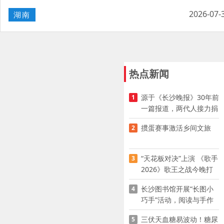
2026-07-
湖南
热点新闻
源于《长沙晚报》30年前
1
一篇报道，两代人接力捐
资助学
掼蛋赛事激活乡间文旅
2
“天花板对决”上演 《歌手
3
2026》歌王之战今晚打
响
长沙图书馆开展“长图小
4
巧手”活动，阅读与手作
赋能少儿暑期成长
三伏天血糖易波动！糖尿
5