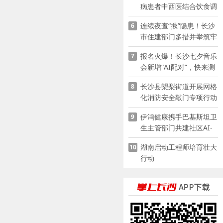
病患者中西医结合饮食调
养指南
连续夜查“揪”隐患！长沙
6
市住建部门多措并举筑牢
夏季建筑施工安全防线
报名火爆！长沙七夕音乐
7
会新增“AI配对”，快来测
测你的七夕缘分
长沙县㮾梨街道开展网格
8
化消防安全敲门专项行动
伊鸿健康携手巴基斯坦卫
9
生主管部门共建社区AI-
POCT生态
湖南启动工程师培育壮大
10
行动