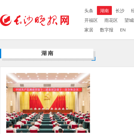
头条
湖南
长沙
开福区
雨花区
望城
家居
数字报
EN
湖南