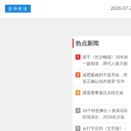
2026-07-
亚坤夜读
热点新闻
源于《长沙晚报》30年前
1
一篇报道，两代人接力捐
资助学
减肥最难的不是开始，而
2
是正确认知并接受“后半
程”
掼蛋赛事激活乡间文旅
3
20个特色摊位＋摇滚乐队
4
驻场演出，2026长沙县
夜市嘉年华启幕
从打字店到《文艺报》：
5