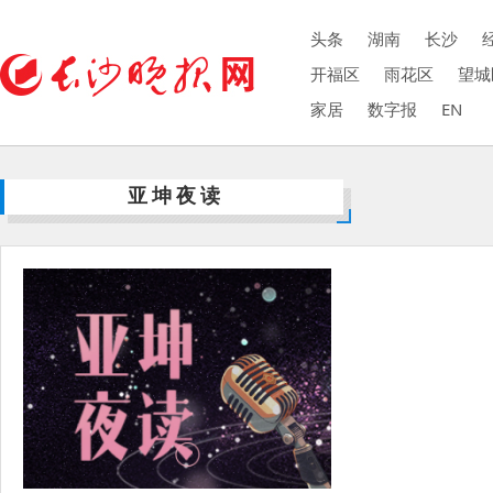
头条
湖南
长沙
开福区
雨花区
望城
家居
数字报
EN
亚坤夜读