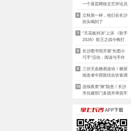
一个基层网络文艺评论员
的突围
立秋第一杯，他们在长沙
6
街头喝到了
“天花板对决”上演 《歌手
7
2026》歌王之战今晚打
响
长沙图书馆开展“长图小
8
巧手”活动，阅读与手作
赋能少儿暑期成长
三伏天血糖易波动！糖尿
9
病患者中西医结合饮食调
养指南
连续夜查“揪”隐患！长沙
10
市住建部门多措并举筑牢
夏季建筑施工安全防线