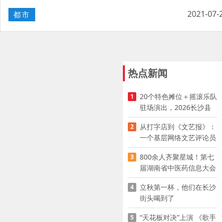
2021-07-
都市
热点新闻
20个特色摊位＋摇滚乐队
1
驻场演出，2026长沙县
夜市嘉年华启幕
从打字店到《文艺报》：
2
一个基层网络文艺评论员
的突围
800余人齐聚星城！第七
3
届湖南省中医药信息大会
开幕，AI正在“读懂”古老
立秋第一杯，他们在长沙
4
中医
街头喝到了
“天花板对决”上演 《歌手
5