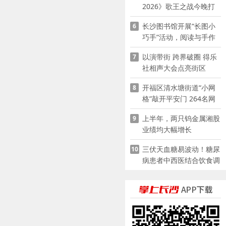
2026》歌王之战今晚打
响
长沙图书馆开展“长图小
6
巧手”活动，阅读与手作
赋能少儿暑期成长
以演带街 跨界破圈 得乐
7
社相声大会点亮街区
开福区清水塘街道“小网
8
格”敲开平安门 264名网
格员扫楼“错峰问安”
上半年，两只钨金属湘股
9
业绩均大幅增长
三伏天血糖易波动！糖尿
10
病患者中西医结合饮食调
养指南