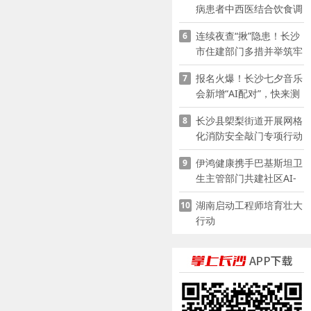
病患者中西医结合饮食调
养指南
连续夜查“揪”隐患！长沙
6
市住建部门多措并举筑牢
夏季建筑施工安全防线
报名火爆！长沙七夕音乐
7
会新增“AI配对”，快来测
测你的七夕缘分
长沙县㮾梨街道开展网格
8
化消防安全敲门专项行动
伊鸿健康携手巴基斯坦卫
9
生主管部门共建社区AI-
POCT生态
湖南启动工程师培育壮大
10
行动