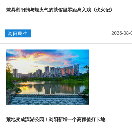
兼具浏阳韵与烟火气的茶馆里零距离入戏《伏火记》
2026-08-
浏阳民生
荒地变成滨湖公园！浏阳新增一个高颜值打卡地