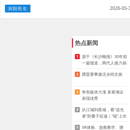
2026-05-
浏阳民生
热点新闻
源于《长沙晚报》30年前
1
一篇报道，两代人接力捐
资助学
掼蛋赛事激活乡间文旅
2
有色板块大涨 多家湘企
3
表现优秀
从江城到星城，看“追光
4
者”的量子征途｜“链”上长
沙 “才”够硬核
VR体验、急救教学、塘
5