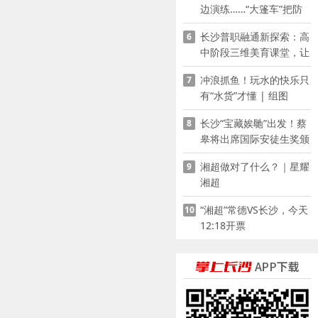
边演练……“大篷车”把防
溺水课堂搬到乡村青少年
长沙普职融通新探索：高
6
家门口
中阶段三维美育课堂，让
少年向美而生
冲浪抓鱼！玩水的快乐只
7
有“水货”才懂 | 组图
长沙“宝藏娭毑”出发！蔡
8
皋将出席国际安徒生奖颁
奖典礼并领奖
湘超做对了什么？｜星耀
9
湘超
“湘超”常德VS长沙，今天
10
12:18开票